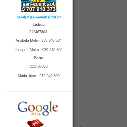
geral[at]san-events[dot]pt
Lisboa
212467803
Anabela Melo - 939 940 804
Joaquim Malta - 939 940 800
Porto
222407853
Maria Jose - 939 940 809