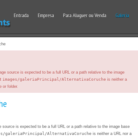
Entrada
Empresa
Para Aluguer ou Venda
Galeria
che
rce is expected to be a full URL or a path relative to the image
ut
images/galeriaPrincipal/AlternativaCoruche
is neither a
 or folder.
he
e is expected to be a full URL or a path relative to the image base
es/galeriaPrincipal/AlternativaCoruche
is neither a URL nor a