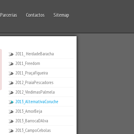
Parcerias
Contactos
Sitemap
2011_ HerdadeBaracha
2011_Freedom
2011_PraçaFigueira
2012_PraiaPescadores
2012_VindimasPalmela
2013_AlternativaCoruche
2013_AmorBeja
2013_BarrocaDAlva
2013_CampoCebolas