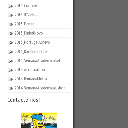
2013_Corroios
2013_JPVinhos
2013_Panda
2013_PinhalNovo
2013_PortugalAoVivo
2013_RockinrioSado
2013_SemanaAcademicaSetubal
2014_Accelaration
2014_RomariaMoita
2014_SemanaAcademicaLisboa
Contacte-nos!