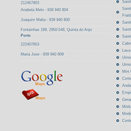
Sanit
212467803
Sanit
Anabela Melo - 939 940 804
Frald
Joaquim Malta - 939 940 800
Sanit
Sanit
Fontainhas 189, 2950-548, Quinta do Anjo
Porto
Sanit
Cabi
222407853
Lava
Maria Jose - 939 940 809
Urino
Urino
Mini 
Cont
Anda
Empi
Gera
Módu
Mode
Cont