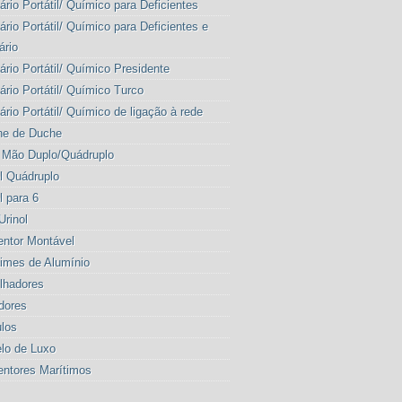
ário Portátil/ Químico para Deficientes
ário Portátil/ Químico para Deficientes e
ário
ário Portátil/ Químico Presidente
ário Portátil/ Químico Turco
ário Portátil/ Químico de ligação à rede
ne de Duche
 Mão Duplo/Quádruplo
l Quádruplo
l para 6
Urinol
entor Montável
imes de Alumínio
lhadores
dores
los
lo de Luxo
entores Marítimos