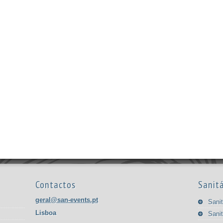
Contactos
Sanitá
geral@san-events.pt
Sanit
Lisboa
Sanit