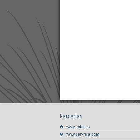
Parcerias
www.toitoi.es
www.san-rent.com