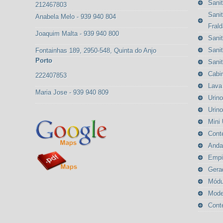
Sanit
212467803
Sanit
Anabela Melo - 939 940 804
Frald
Joaquim Malta - 939 940 800
Sanit
Sanit
Fontainhas 189, 2950-548, Quinta do Anjo
Porto
Sanit
Cabi
222407853
Lava
Maria Jose - 939 940 809
Urino
Urino
Mini 
Cont
Anda
Empi
Gera
Módu
Mode
Cont