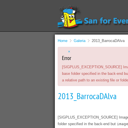
Home
Galeria
2013_BarrocaDAlva
×
Error
[SIGPLUS_EXCEPTION_SOURCE] Image sou
base folder specified in the back-end b
a relative path to an existing file or folde
2013_BarrocaDAlva
[SIGPLUS_EXCEPTION_SOURCE] Image sourc
folder specified in the back-end but
imag