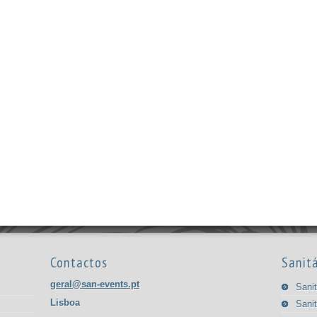
Contactos
Sanitá
geral@san-events.pt
Sanit
Lisboa
Sanit