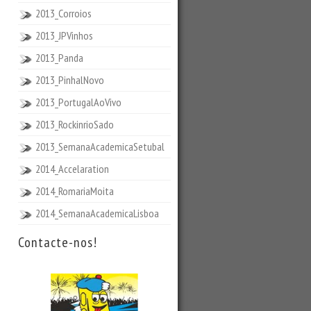
2013_Corroios
2013_JPVinhos
2013_Panda
2013_PinhalNovo
2013_PortugalAoVivo
2013_RockinrioSado
2013_SemanaAcademicaSetubal
2014_Accelaration
2014_RomariaMoita
2014_SemanaAcademicaLisboa
Contacte-nos!