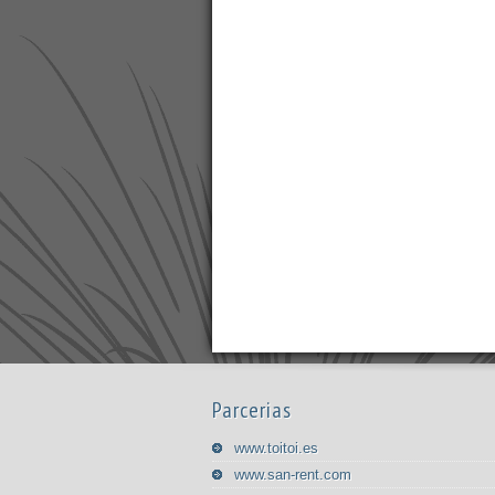
Parcerias
www.toitoi.es
www.san-rent.com