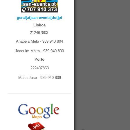
geral[at]san-events[dot]pt
Lisboa
212467803
Anabela Melo - 939 940 804
Joaquim Malta - 939 940 800
Porto
222407853
Maria Jose - 939 940 809