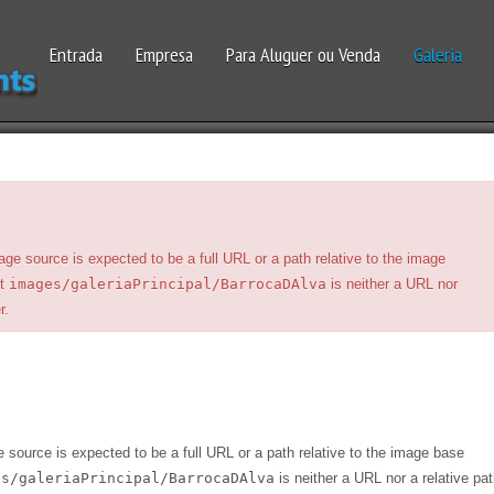
Entrada
Empresa
Para Aluguer ou Venda
Galeria
rce is expected to be a full URL or a path relative to the image
ut
images/galeriaPrincipal/BarrocaDAlva
is neither a URL nor
r.
e is expected to be a full URL or a path relative to the image base
es/galeriaPrincipal/BarrocaDAlva
is neither a URL nor a relative pa