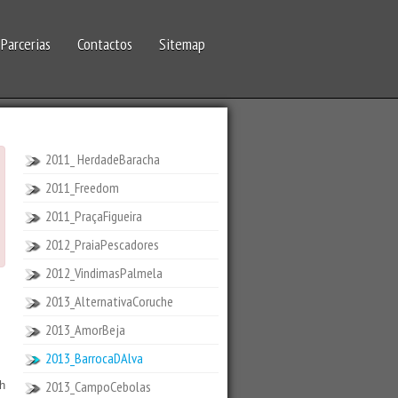
Parcerias
Contactos
Sitemap
2011_ HerdadeBaracha
2011_Freedom
2011_PraçaFigueira
2012_PraiaPescadores
2012_VindimasPalmela
2013_AlternativaCoruche
2013_AmorBeja
2013_BarrocaDAlva
2013_CampoCebolas
th