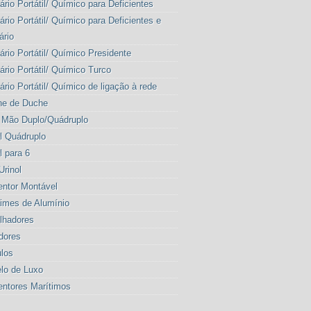
ário Portátil/ Químico para Deficientes
ário Portátil/ Químico para Deficientes e
ário
ário Portátil/ Químico Presidente
ário Portátil/ Químico Turco
ário Portátil/ Químico de ligação à rede
ne de Duche
 Mão Duplo/Quádruplo
l Quádruplo
l para 6
Urinol
entor Montável
imes de Alumínio
lhadores
dores
los
lo de Luxo
entores Marítimos