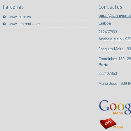
Parcerias
Contactos
geral@san-events
www.toitoi.es
Lisboa
www.san-rent.com
212467803
Anabela Melo - 93
Joaquim Malta - 9
Fontainhas 189, 29
Porto
222407853
Maria Jose - 939 9