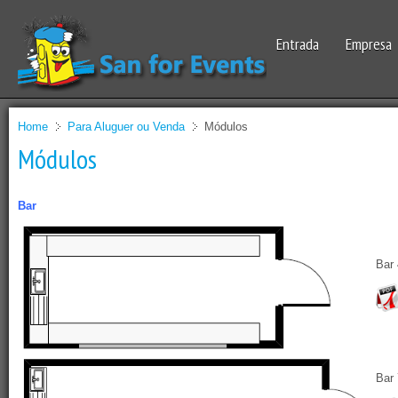
Entrada
Empresa
Home
Para Aluguer ou Venda
Módulos
Módulos
Bar
Bar
Bar