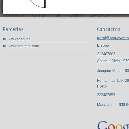
Parcerias
Contactos
geral@san-events
www.toitoi.es
Lisboa
www.san-rent.com
212467803
Anabela Melo - 93
Joaquim Malta - 9
Fontainhas 189, 29
Porto
222407853
Maria Jose - 939 9